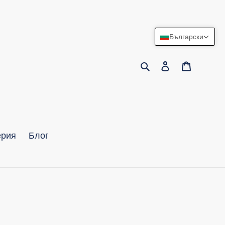
Български
Търсене
Влизам
Количк
ерия
Блог