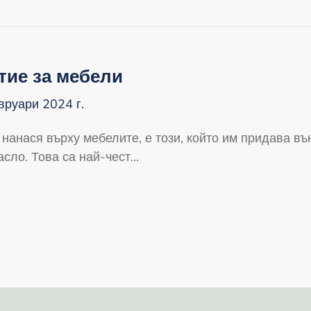
тие за мебели
вруари 2024 г.
 нанася върху мебелите, е този, който им придава в
сло. Това са най-чест...